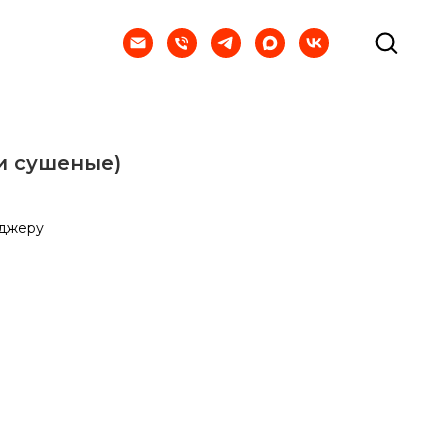
и сушеные)
еджеру