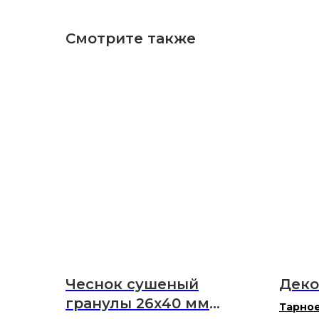
Смотрите также
Чеснок сушеный
Деко
гранулы 26х40 мм
Тарное