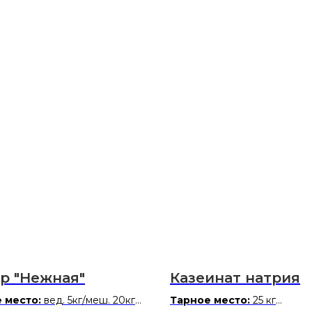
р "Нежная"
Казеинат натрия
 место:
вед. 5кг/меш. 20кг
Тарное место:
25 кг