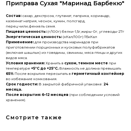
Приправа Сухая "Маринад Барбекю"
Состав:
сахар, декстроза, глутамат, паприка, кориандр,
казеинат натрия, чеснок, кумин, полсгард,
перец чили,фенхель семя.
Пищевая ценность:
(г/100г):белки-1,5г,жиры-0г, углеводы-27г
Энергетическая ценность:
(кКал/100г):115кКал
Применение:
для производства маринадов при
приготовлении порционных и кусковых полуфабрикатов
(включая шашлык) из говядины, свинины, мяса птицы и других
видов мяса.
Условия хранения:
Хранить в
сухом, темном месте
при
температуре
+5°C до +25°C.
Влажность не должна превышать
65%
После вскрытия пересыпать в
герметичный контейнер
во избежание комкования.
Срок годности:
В закрытой фабричной упаковке:
24
месяца.
После вскрытия: 6–12 месяцев
(при соблюдении условий
хранения).
Смотрите также