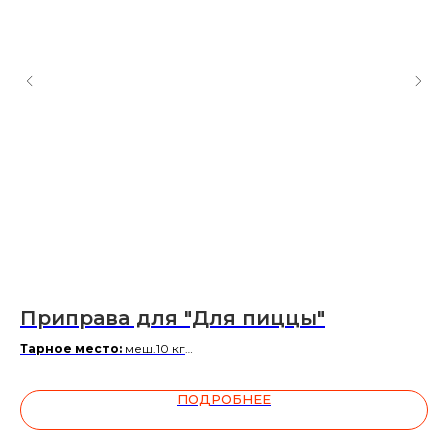
Приправа для "Для пиццы"
П
Тарное место:
меш.10 кг
Та
За более подробной информацией обращаться к
За
менеджеру
ме
ПОДРОБНЕЕ