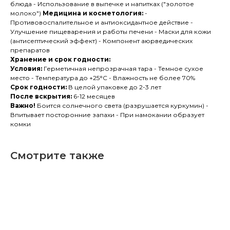
блюда - Использование в выпечке и напитках ("золотое
молоко")
Медицина и косметология:
-
Противовоспалительное и антиоксидантное действие -
Улучшение пищеварения и работы печени - Маски для кожи
(антисептический эффект) - Компонент аюрведических
препаратов
Хранение и срок годности:
Условия:
Герметичная непрозрачная тара - Темное сухое
место - Температура до +25°C - Влажность не более 70%
Срок годности:
В целой упаковке до 2-3 лет
После вскрытия:
6-12 месяцев
Важно!
Боится солнечного света (разрушается куркумин) -
Впитывает посторонние запахи - При намокании образует
комки
Смотрите также