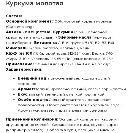
Куркума молотая
Состав:
Основной компонент:
100% молотый корень куркумы
(Curcuma longa)
Активные вещества:
-
Куркумин
(3-5%) - основной
краситель и антиоксидант -
Эфирные масла
(турмерон,
цингиберен) -
Витамины:
C, E, K, группа B (B1, B2, B3, B6) -
Минералы:
калий, железо, марганец, медь
КБЖУ (на 100 г):
Калорийность: 312-354 ккал; Белки: 7-10 г;
Жиры: 3-10 г; Углеводы: 45-65 г; Пищевые волокна; 15-25 г
Примечание:
Обычная дозировка - 1/4-1 ч.л. на блюдо
Характеристики:
Внешний вид:
ярко-желтый мелкодисперсный
порошок
Аромат:
теплый, древесно-пряный, слегка горьковатый
Вкус:
мягкий, землистый с легкой горчинкой
Особенности:
Сильный краситель (окрашивает
поверхности) - Плохо растворяется в холодной воде -
Аромат усиливается при нагревании с жирами
Применение Кулинария:
Основной компонент карри и
других пряных смесей - Окрашивание риса, соусов, сыров
(например, чеддер) - Добавка в супы, овощные и мясные