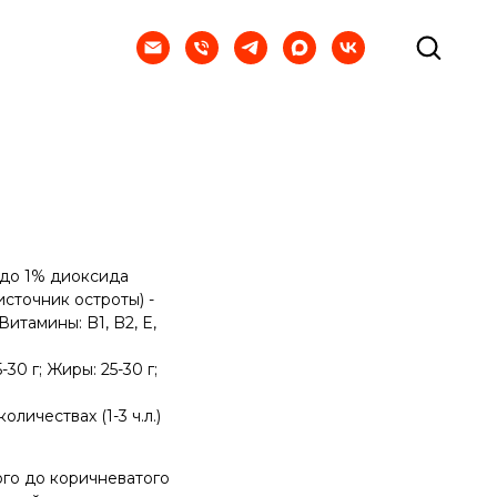
(до 1% диоксида
источник остроты) -
итамины: B1, B2, E,
30 г; Жиры: 25-30 г;
личествах (1-3 ч.л.)
го до коричневатого