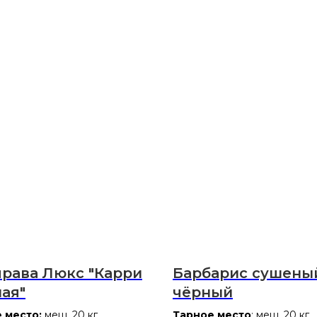
рава Люкс "Карри
Барбарис сушены
ая"
чёрный
 место:
меш. 20 кг
Тарное место
: меш. 20 кг.