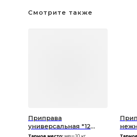
Смотрите также
Приправа
Прип
универсальная "12
нежн
овощей"
Тарное место:
меш.10 кг
Тарное