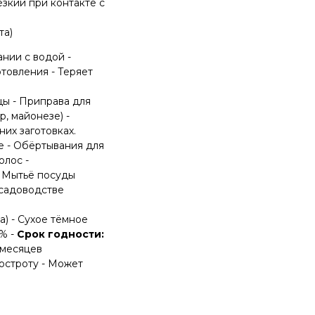
зкий при контакте с
та)
нии с водой -
отовления - Теряет
цы - Приправа для
р, майонезе) -
них заготовках.
е - Обёртывания для
олос -
 Мытьё посуды
 садоводстве
а) - Сухое тёмное
% -
Срок годности:
2 месяцев
 остроту - Может