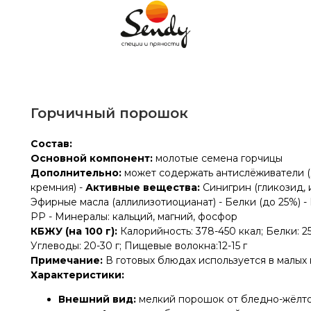
Горчичный порошок
Состав:
Основной компонент:
молотые семена горчицы
Дополнительно:
может содержать антислёживатели 
кремния) -
Активные вещества:
Синигрин (гликозид, 
Эфирные масла (аллилизотиоцианат) - Белки (до 25%) - В
PP - Минералы: кальций, магний, фосфор
КБЖУ (на 100 г):
Калорийность: 378-450 ккал; Белки: 25-
Углеводы: 20-30 г; Пищевые волокна:12-15 г
Примечание:
В готовых блюдах используется в малых ко
Характеристики:
Внешний вид:
мелкий порошок от бледно-жёлто