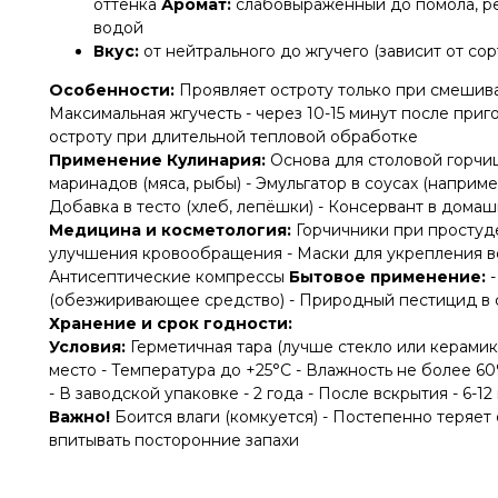
оттенка
Аромат:
слабовыраженный до помола, ре
водой
Вкус:
от нейтрального до жгучего (зависит от сор
Особенности:
Проявляет остроту только при смешива
Максимальная жгучесть - через 10-15 минут после приг
остроту при длительной тепловой обработке
Применение Кулинария:
Основа для столовой горчи
маринадов (мяса, рыбы) - Эмульгатор в соусах (наприме
Добавка в тесто (хлеб, лепёшки) - Консервант в домаш
Медицина и косметология:
Горчичники при простуд
улучшения кровообращения - Маски для укрепления в
Антисептические компрессы
Бытовое применение:
-
(обезжиривающее средство) - Природный пестицид в
Хранение и срок годности:
Условия:
Герметичная тара (лучше стекло или керамик
место - Температура до +25°C - Влажность не более 60
- В заводской упаковке - 2 года - После вскрытия - 6-1
Важно!
Боится влаги (комкуется) - Постепенно теряет
впитывать посторонние запахи