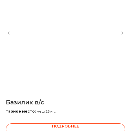
Базилик в/с
Г
Тарное место:
меш.25 кг
Та
За более подробной информацией обращаться к
За
менеджеру
ПОДРОБНЕЕ