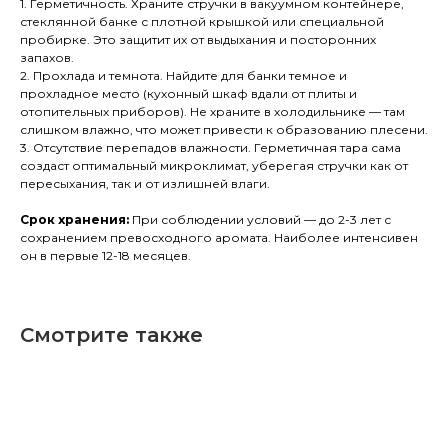
1. Герметичность. Храните стручки в вакуумном контейнере,
стеклянной банке с плотной крышкой или специальной
пробирке. Это защитит их от выдыхания и посторонних
запахов.
2. Прохлада и темнота. Найдите для банки темное и
прохладное место (кухонный шкаф вдали от плиты и
отопительных приборов). Не храните в холодильнике — там
слишком влажно, что может привести к образованию плесени.
3. Отсутствие перепадов влажности. Герметичная тара сама
создаст оптимальный микроклимат, уберегая стручки как от
пересыхания, так и от излишней влаги.
Срок хранения:
При соблюдении условий — до 2-3 лет с
сохранением превосходного аромата. Наиболее интенсивен
он в первые 12-18 месяцев.
Смотрите также