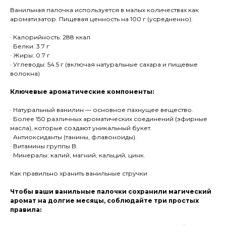
Ванильная палочка используется в малых количествах как
ароматизатор. Пищевая ценность на 100 г (усредненно):
· Калорийность: 288 ккал
· Белки: 3.7 г
· Жиры: 0.7 г
· Углеводы: 54.5 г (включая натуральные сахара и пищевые
волокна)
Ключевые ароматические компоненты:
· Натуральный ванилин — основное пахнущее вещество.
· Более 150 различных ароматических соединений (эфирные
масла), которые создают уникальный букет.
· Антиоксиданты (танины, флавоноиды).
· Витамины группы B.
· Минералы: калий, магний, кальций, цинк.
Как правильно хранить ванильные стручки
Чтобы ваши ванильные палочки сохранили магический
аромат на долгие месяцы, соблюдайте три простых
правила: