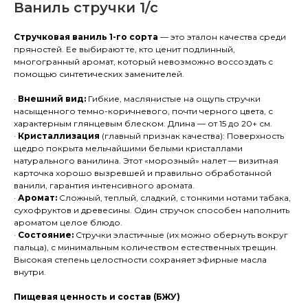
Ваниль стручки 1/с
Стручковая ваниль 1-го сорта
— это эталон качества среди
пряностей. Ее выбирают те, кто ценит подлинный,
многогранный аромат, который невозможно воссоздать с
помощью синтетических заменителей.
·
Внешний вид:
Гибкие, маслянистые на ощупь стручки
насыщенного темно-коричневого, почти черного цвета, с
характерным глянцевым блеском. Длина — от 15 до 20+ см.
·
Кристаллизация
(главный признак качества): Поверхность
щедро покрыта мельчайшими белыми кристаллами
натурального ванилина. Этот «морозный» налет — визитная
карточка хорошо вызревшей и правильно обработанной
ванили, гарантия интенсивного аромата.
·
Аромат:
Сложный, теплый, сладкий, с тонкими нотами табака,
сухофруктов и древесины. Один стручок способен наполнить
ароматом целое блюдо.
·
Состояние:
Стручки эластичные (их можно обернуть вокруг
пальца), с минимальным количеством естественных трещин.
Высокая степень целостности сохраняет эфирные масла
внутри.
Пищевая ценность и состав (БЖУ)