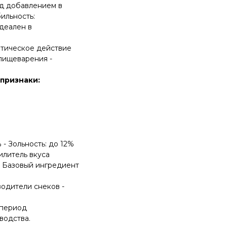
ед добавлением в
ильность:
деален в
тическое действие
 пищеварения -
признаки:
- Зольность: до 12%
илитель вкуса
 - Базовый ингредиент
одители снеков -
 период
водства.