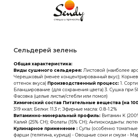
Сельдерей зелень
Общая характеристика:
Виды сушеного сельдерея:
Листовой (наиболее аро
Черешковый (менее концентрированный вкус); Корнев
оттенок вкуса)
Производственный процесс:
1. Сорти
Бланширование (для сохранения цвета) 3. Сушка при 50-
Фасовка (целые листья/стебли или помол)
Химический состав Питательные вещества (на 100 
319 ккал; Белки: 11.3 г; Эфирные масла: 0.8-1.2%
Витаминно-минеральный профиль:
Витамин K (200%
Калий (25% СН); Фолаты (15% СН); Антиоксиданты: люте
Кулинарное применение :
Супы (особенно томатные 
фарши (телятина, курица) - Овощные соки и смузи - М