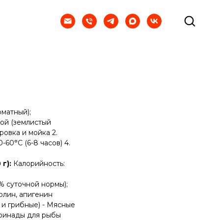
матный);
ой (землистый
ровка и мойка 2.
60°C (6-8 часов) 4.
г):
Калорийность:
 суточной нормы);
олин, апигенин
и грибные) - Мясные
аринады для рыбы