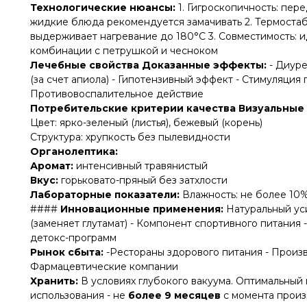
Технологические нюансы:
1. Гигроскопичность: пер
жидкие блюда рекомендуется замачивать 2. Термостаб
выдерживает нагревание до 180°C 3. Совместимость: и
комбинации с петрушкой и чесноком
Лечебные свойства Доказанные эффекты:
- Диуре
(за счет апиола) - Гипотензивный эффект - Стимуляция
Противовоспалительное действие
Потребительские критерии качества Визуальные 
Цвет: ярко-зеленый (листья), бежевый (корень)
Структура: хрупкость без пылевидности
Органолептика:
Аромат:
интенсивный травянистый
Вкус:
горьковато-пряный без затхлости
Лабораторные показатели:
Влажность: не более 10% 
####
Инновационные применения:
Натуральный ус
(заменяет глутамат) - Компонент спортивного питания
детокс-программ
Рынок сбыта:
-Рестораны здорового питания - Произв
Фармацевтические компании
Хранить:
В условиях глубокого вакуума. Оптимальный
использования - не
более 9 месяцев
с момента произ