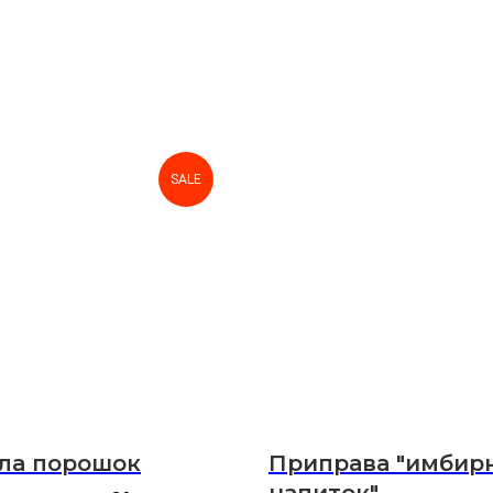
SALE
ла порошок
Приправа "имбир